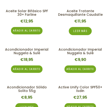
Aceite Solar Bifásico SPF
Aceite Tratante
30+ Farline
Desmaquillante Caudalíe
€
12,95
€
11,95
AÑADIR AL CARRITO
LEER MÁS
Acondicionador Imperial
Acondicionador Imperial
Nuggela & Sulé
Nuggela & Sulé
€
18,95
€
9,90
AÑADIR AL CARRITO
AÑADIR AL CARRITO
Acondicionador Sólido
Active Unify Color SPF50+
Solito 55g
Isdin
€
8,95
€
27,95
AÑADIR AL CARRITO