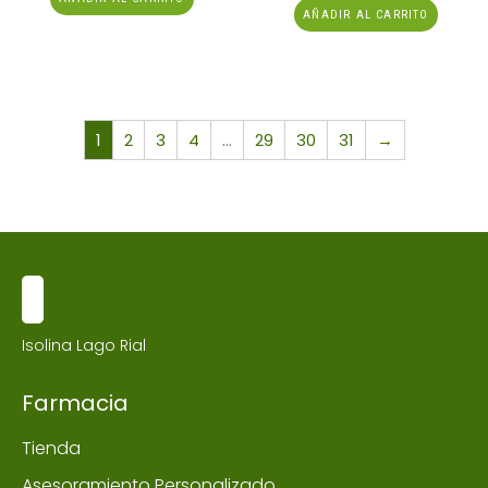
AÑADIR AL CARRITO
1
2
3
4
…
29
30
31
→
Isolina Lago Rial
Farmacia
Tienda
Asesoramiento Personalizado