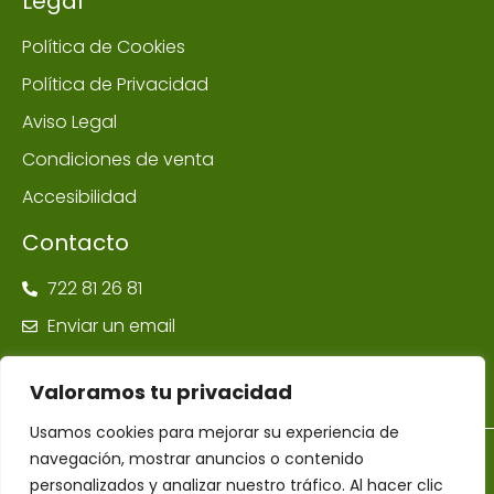
Legal
Política de Cookies
Política de Privacidad
Aviso Legal
Condiciones de venta
Accesibilidad
Contacto
722 81 26 81
Enviar un email
Valoramos tu privacidad
Usamos cookies para mejorar su experiencia de
navegación, mostrar anuncios o contenido
©Farmacia Ponte Maceira | Todos los derechos reservados –
Diseñador Web WordPress Juan Pardo
personalizados y analizar nuestro tráfico. Al hacer clic