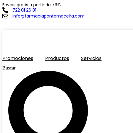
Envíos gratis a partir de 79€
Ir
722 81 26 81
al
contenido
info@farmaciapontemaceira.com
Promociones
Productos
Servicios
Buscar