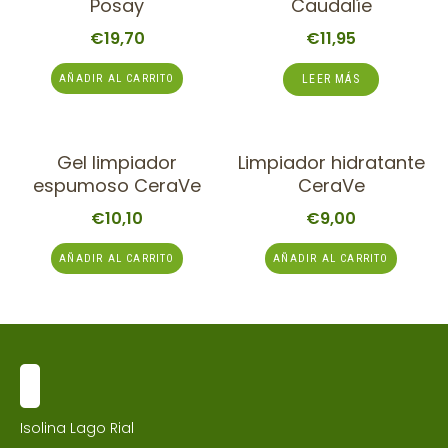
Posay
Caudalíe
€
19,70
€
11,95
AÑADIR AL CARRITO
LEER MÁS
Gel limpiador
Limpiador hidratante
espumoso CeraVe
CeraVe
€
10,10
€
9,00
AÑADIR AL CARRITO
AÑADIR AL CARRITO
Isolina Lago Rial