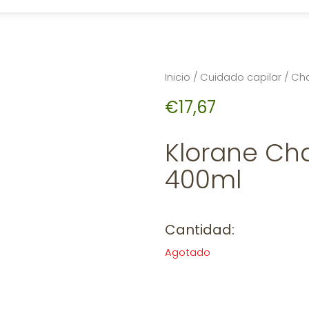
Inicio
/
Cuidado capilar
/
Ch
€
17,67
Klorane Ch
400ml
Cantidad:
Agotado