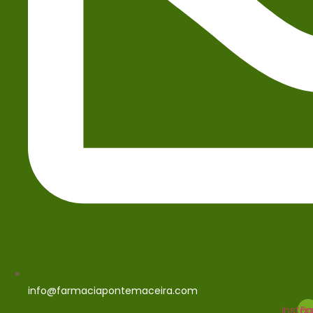
info@farmaciapontemaceira.com
Insta
Fa