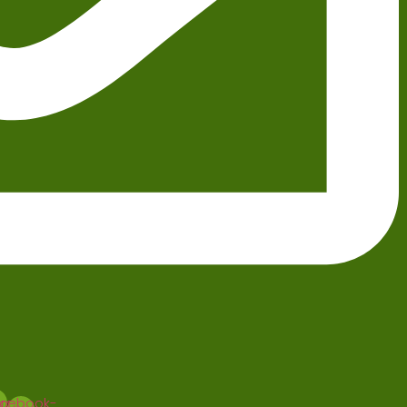
gram
cebook-