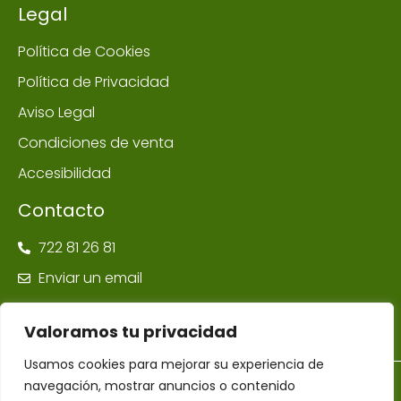
Legal
Política de Cookies
Política de Privacidad
Aviso Legal
Condiciones de venta
Accesibilidad
Contacto
722 81 26 81
Enviar un email
Valoramos tu privacidad
Usamos cookies para mejorar su experiencia de
navegación, mostrar anuncios o contenido
©Farmacia Ponte Maceira | Todos los derechos reservados –
Diseñador Web WordPress Juan Pardo