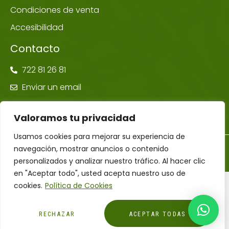
Condiciones de venta
Accesibilidad
Contacto
722 81 26 81
Enviar un email
Valoramos tu privacidad
Usamos cookies para mejorar su experiencia de
navegación, mostrar anuncios o contenido
©Farmacia Ponte Maceira | Todos los derechos reservados –
Diseñador Web WordPress Juan Pardo
personalizados y analizar nuestro tráfico. Al hacer clic
en "Aceptar todo", usted acepta nuestro uso de
cookies.
Política de Cookies
Financiado por la Unión Europea – NextGenerationEU
RECHAZAR
ACEPTAR TODAS