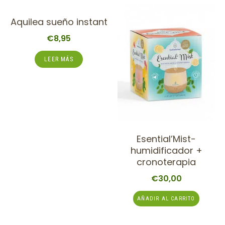
Aquilea sueño instant
€
8,95
LEER MÁS
Esential’Mist-
humidificador +
cronoterapia
€
30,00
AÑADIR AL CARRITO