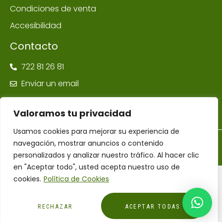
Condiciones de venta
Accesibilidad
Contacto
722 81 26 81
Enviar un email
Valoramos tu privacidad
Usamos cookies para mejorar su experiencia de
navegación, mostrar anuncios o contenido
©Farmacia Ponte Maceira | Todos los derechos reservados –
Diseñador Web WordPress Juan Pardo
personalizados y analizar nuestro tráfico. Al hacer clic
en "Aceptar todo", usted acepta nuestro uso de
cookies.
Política de Cookies
Financiado por la Unión Europea – NextGenerationEU
RECHAZAR
ACEPTAR TODAS