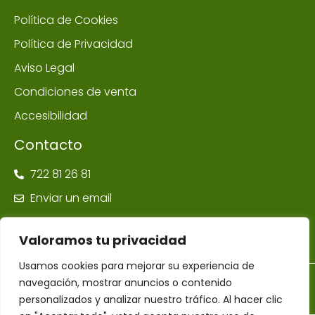
Política de Cookies
Política de Privacidad
Aviso Legal
Condiciones de venta
Accesibilidad
Contacto
722 81 26 81
Enviar un email
Valoramos tu privacidad
Usamos cookies para mejorar su experiencia de
navegación, mostrar anuncios o contenido
©Farmacia Ponte Maceira | Todos los derechos reservados –
Diseñador Web WordPress Juan Pardo
personalizados y analizar nuestro tráfico. Al hacer clic