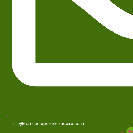
info@farmaciapontemaceira.com
Insta
Fa