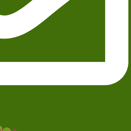
gram
cebook-