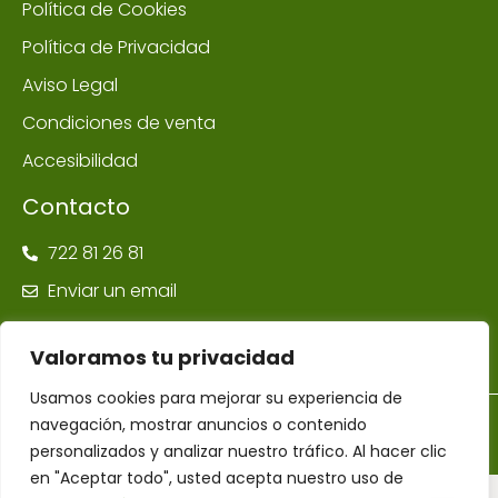
Política de Cookies
Política de Privacidad
Aviso Legal
Condiciones de venta
Accesibilidad
Contacto
722 81 26 81
Enviar un email
Valoramos tu privacidad
Usamos cookies para mejorar su experiencia de
navegación, mostrar anuncios o contenido
©Farmacia Ponte Maceira | Todos los derechos reservados –
Diseñador Web WordPress Juan Pardo
personalizados y analizar nuestro tráfico. Al hacer clic
en "Aceptar todo", usted acepta nuestro uso de