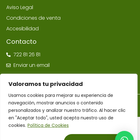
Aviso Legal
Condiciones de venta
Accesibilidad
Contacto
722 81 26 81
Enviar un email
Valoramos tu privacidad
Usamos cookies para mejorar su experiencia de
navegación, mostrar anuncios o contenido
©Farmacia Ponte Maceira | Todos los derechos reservados –
Diseñador Web WordPress Juan Pardo
personalizados y analizar nuestro tráfico. Al hacer clic
en "Aceptar todo", usted acepta nuestro uso de
cookies.
Política de Cookies
Financiado por la Unión Europea – NextGenerationEU