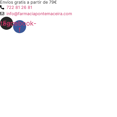
Envíos gratis a partir de 79€
Ir
722 81 26 81
al
info@farmaciapontemaceira.com
contenido
stagram
Facebook-
f