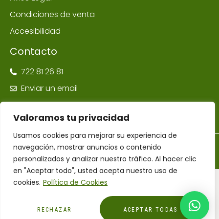
Condiciones de venta
Accesibilidad
Contacto
722 81 26 81
Enviar un email
Valoramos tu privacidad
Usamos cookies para mejorar su experiencia de
navegación, mostrar anuncios o contenido
©Farmacia Ponte Maceira | Todos los derechos reservados –
Diseñador Web WordPress Juan Pardo
personalizados y analizar nuestro tráfico. Al hacer clic
en "Aceptar todo", usted acepta nuestro uso de
cookies.
Política de Cookies
Financiado por la Unión Europea – NextGenerationEU
RECHAZAR
ACEPTAR TODAS