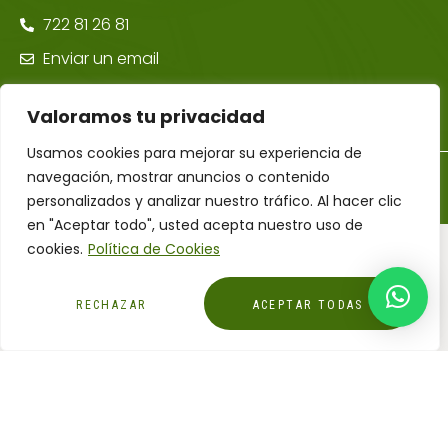
722 81 26 81
Enviar un email
Valoramos tu privacidad
Usamos cookies para mejorar su experiencia de
navegación, mostrar anuncios o contenido
©Farmacia Ponte Maceira | Todos los derechos reservados –
Diseñador Web WordPress Juan Pardo
personalizados y analizar nuestro tráfico. Al hacer clic
en "Aceptar todo", usted acepta nuestro uso de
cookies.
Política de Cookies
RECHAZAR
ACEPTAR TODAS
Financiado por la Unión Europea – NextGenerationEU