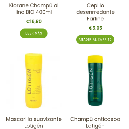
Klorane Champú al
Cepillo
lino BIO 400ml
desenrredante
Farline
€
16,80
€
5,95
LEER MÁS
AÑADIR AL CARRITO
Mascarilla suavizante
Champú anticaspa
Lotigén
Lotigén